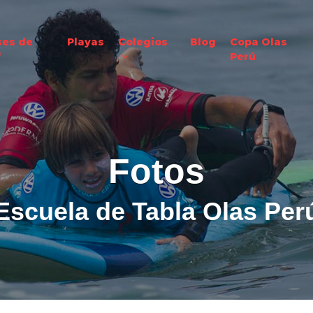
ses de
Playas
Colegios
Blog
Copa Olas
f
Perú
Fotos
Escuela de Tabla Olas Per