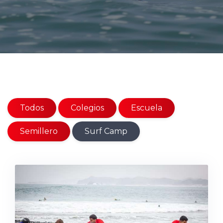
Todos
Colegios
Escuela
Semillero
Surf Camp