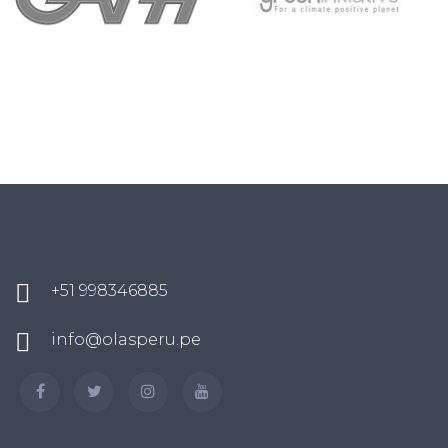
+51 998346885
info@olasperu.pe