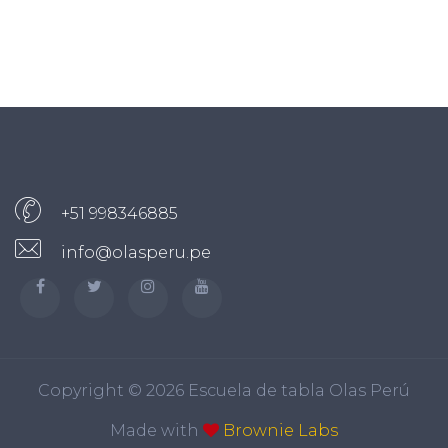
+51 998346885
info@olasperu.pe
Copyright ©
2026 Escuela de tabla Olas Perú
Made with
Brownie Labs