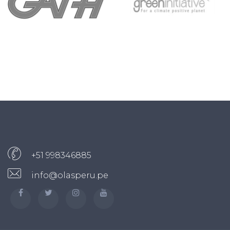
+51 998346885
info@olasperu.pe