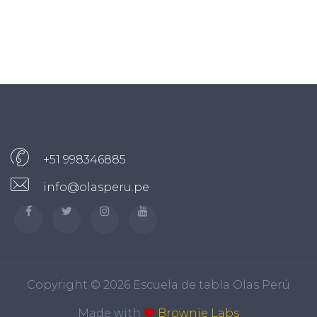
+51 998346885
info@olasperu.pe
Copyright ©
2026 Escuela de tabla Olas Perú
Made with
Brownie Labs