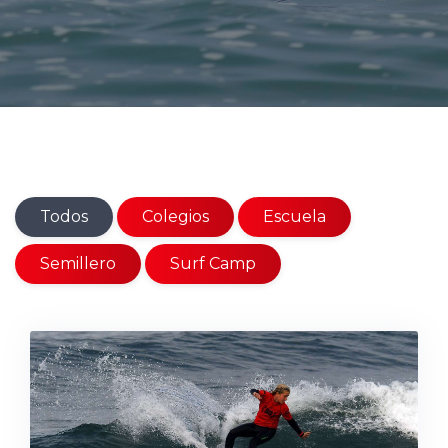
Todos
Colegios
Escuela
Semillero
Surf Camp