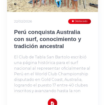
22/02/2026
Destacado
Perú conquista Australia
con surf, conocimiento y
tradición ancestral
El Club de Tabla San Bartolo escribió
una página histórica para el surf
nacional al representar oficialmente al
Perú en el World Club Championship
disputado en Gold Coast, Australia,
logrando el puesto 17 entre 40 clubes
inscritos y avanzando hasta la ron