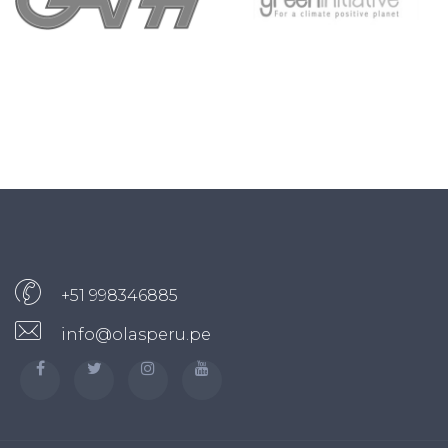
+51 998346885
info@olasperu.pe