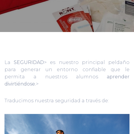
La
SEGURIDAD
> es nuestro principal peldaño
para generar un entorno confiable que le
permita a nuestros alumnos
aprender
divirtiéndose.
>
Traducimos nuestra seguridad a través de: