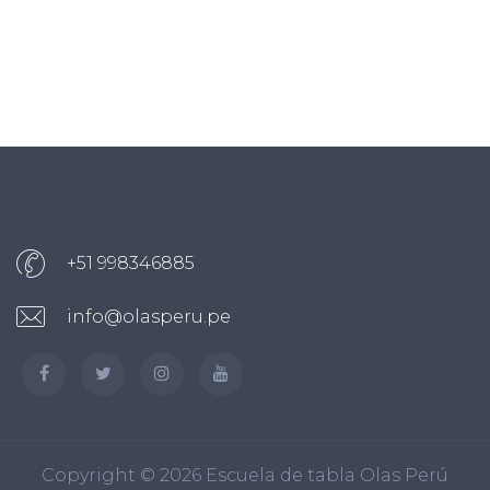
+51 998346885
info@olasperu.pe
Copyright ©
2026 Escuela de tabla Olas Perú