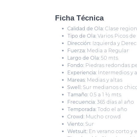
Ficha Técnica
Calidad de Ola:
Clase region
Tipo de Ola:
Varios Picos de
Dirección:
Izquierda y Dere
Fuerza:
Media a Regular
Largo de Ola:
50 mts.
Fondo:
Piedras redondas p
Experiencia:
Intermedios y 
Mareas:
Medias y altas
Swell:
Sur medianos o chicos
Tamaño:
0.5 a 1 ½ mts.
Frecuencia:
365 días al año
Temporada:
Todo el año
Crowd:
Mucho crowd
Viento:
Sur
Wetsuit:
En verano corto y e