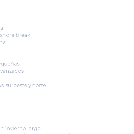
al
 shore break
cha
equeñas
avanzados
, suroeste y norte
n invierno largo