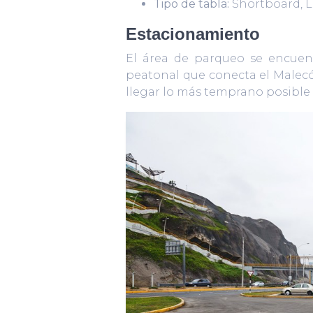
Tipo de tabla:
Shortboard, L
Estacionamiento
El área de parqueo se encuent
peatonal que conecta el Malecó
llegar lo más temprano posible 