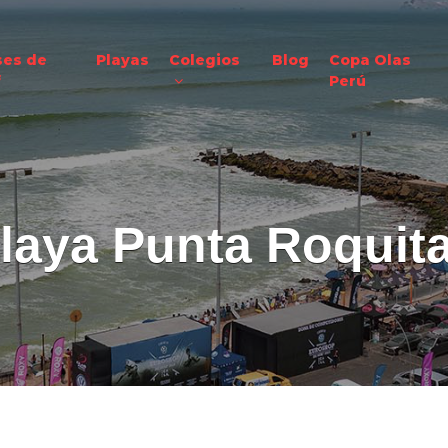
ses de
Playas
Colegios
Blog
Copa Olas
f
Perú
laya Punta Roquit