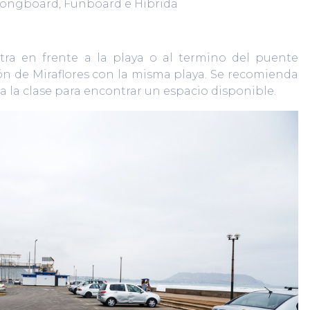
ongboard, Funboard e Híbrida
ra en frente a la playa o al termino del puente
n de Miraflores con la misma playa. Se recomienda
a la clase para encontrar un espacio disponible.