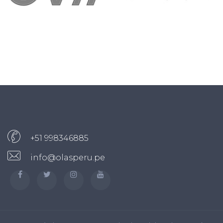
+51 998346885
info@olasperu.pe