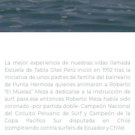
La mejor experiencia de nuestras vidas llamada
Escuela de Tabla Olas Perú inició en 1992 tras la
iniciativa de unos padres de familia del balneario
de Punta Hermosa quienes animaron a Roberto
“El Muelas” Meza a dedicarse a la instrucción de
surf, para ese entonces Roberto Meza había sido
coronado -por partida doble- Campeón Nacional
del Circuito Peruano de Surf y Campeón de la
Copa Pacífico Sur disputada en Chile
(compitiendo contra surfers de Ecuador y Chile).