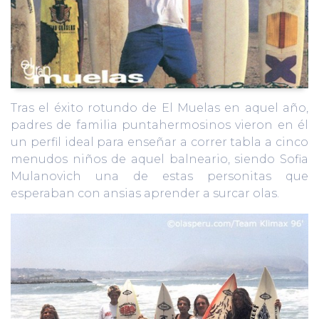
Tras el éxito rotundo de El Muelas en aquel año,
padres de familia puntahermosinos vieron en él
un perfil ideal para enseñar a correr tabla a cinco
menudos niños de aquel balneario, siendo Sofia
Mulanovich una de estas personitas que
esperaban con ansias aprender a surcar olas.