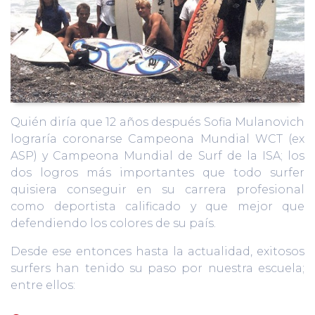
Quién diría que 12 años después Sofia Mulanovich
lograría coronarse Campeona Mundial WCT (ex
ASP) y Campeona Mundial de Surf de la ISA; los
dos logros más importantes que todo surfer
quisiera conseguir en su carrera profesional
como deportista calificado y que mejor que
defendiendo los colores de su país.
Desde ese entonces hasta la actualidad, exitosos
surfers han tenido su paso por nuestra escuela;
entre ellos: